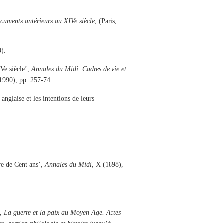
ocuments antérieurs au XIVe siècle
, (Paris,
0).
IVe siècle’,
Annales du Midi. Cadres de vie et
1990), pp. 257-74.
anglaise et les intentions de leurs
re de Cent ans’,
Annales du Midi
, X (1898),
.
’,
La guerre et la paix au Moyen Age. Actes