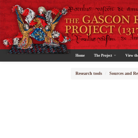
Home
The Project
View th
Research tools
/
Sources and Re