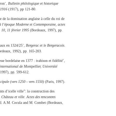
iron’,
Bulletin philologique et historique
 1916
(1917), pp 121-80.
se de la domination anglaise à celle du roi de
e à l’époque Moderne et Contemporaine, actes
 10, 11 février 1995
(Bordeaux, 1997), pp.
deaux en 1324/25’,
Bergerac et le Bergeracois.
rdeaux, 1992), pp. 165-203.
e bordelaise en 1377 : trahison et fidélité’,
nternational de Montpellier, Université
1997), pp. 599-612.
cipale (vers 1250 - vers 1550)
(Paris, 1997).
s d’icelle ville”: la construction des
,
Château et ville. Actes des rencontres
ed. A.M. Cocula and M. Combet (Bordeaux,