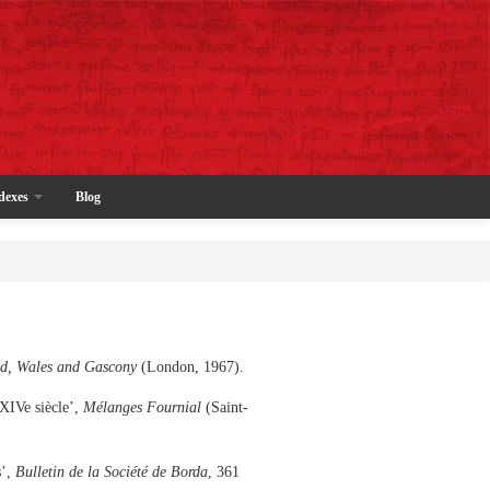
dexes
Blog
nd, Wales and Gascony
(London, 1967).
 XIVe siècle’,
Mélanges Fournial
(Saint-
s’,
Bulletin de la Société de Borda
, 361