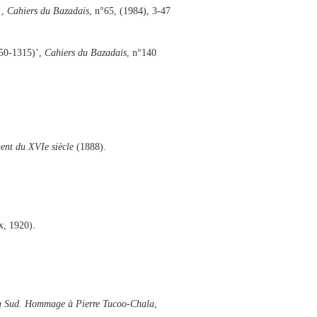
’,
Cahiers du Bazadais
, n°65, (1984), 3-47
1150-1315)’,
Cahiers du Bazadais
, n°140
ent du XVIe siècle
(1888).
x, 1920).
du Sud. Hommage à Pierre Tucoo-Chala
,