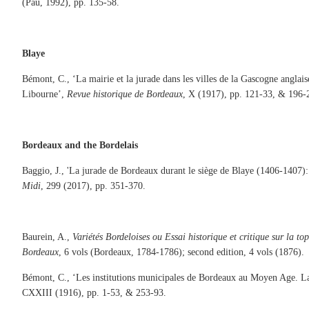
(Pau, 1992), pp. 135-58.
Blaye
Bémont, C., ‘La mairie et la jurade dans les villes de la Gascogne anglai
Libourne’,
Revue historique de Bordeaux
, X (1917), pp. 121-33, & 196-
Bordeaux and the Bordelais
Baggio, J., 'La jurade de Bordeaux durant le siège de Blaye (1406-1407): p
Midi
, 299 (2017), pp. 351-370.
Baurein, A.,
Variétés Bordeloises ou Essai historique et critique sur la 
Bordeaux
, 6 vols (Bordeaux, 1784-1786); second edition, 4 vols (1876).
Bémont, C., ‘Les institutions municipales de Bordeaux au Moyen Age. La 
CXXIII (1916), pp. 1-53, & 253-93.