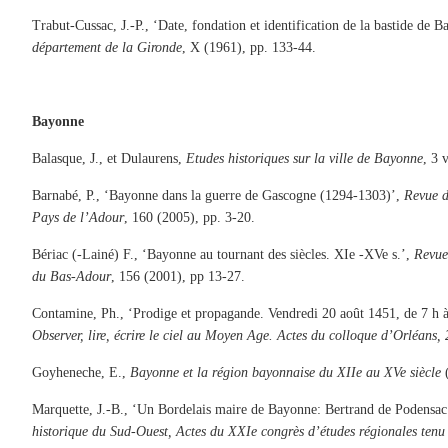
Trabut-Cussac, J.-P., ‘Date, fondation et identification de la bastide de B
département de la Gironde
, X (1961), pp. 133-44.
Bayonne
Balasque, J., et Dulaurens,
Etudes historiques sur la ville de Bayonne
, 3 
Barnabé, P., ‘Bayonne dans la guerre de Gascogne (1294-1303)’,
Revue d
Pays de l’Adour
, 160 (2005), pp. 3-20.
Bériac (-Lainé) F., ‘Bayonne au tournant des siècles. XIe -XVe s.’,
Revue
du Bas-Adour
, 156 (2001), pp 13-27.
Contamine, Ph., ‘Prodige et propagande. Vendredi 20 août 1451, de 7 h à 
Observer, lire, écrire le ciel au Moyen Age. Actes du colloque d’Orléans,
Goyheneche, E.,
Bayonne et la région bayonnaise du XIIe au XVe siècle
(
Marquette, J.-B., ‘Un Bordelais maire de Bayonne: Bertrand de Podensa
historique du Sud-Ouest, Actes du XXIe congrès d’études régionales tenu