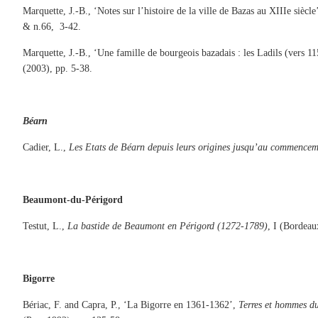
Marquette, J.-B., ‘Notes sur l’histoire de la ville de Bazas au XIIIe siècle
& n.66, 3-42.
Marquette, J.-B., ‘Une famille de bourgeois bazadais : les Ladils (vers 
(2003), pp. 5-38.
Béarn
Cadier, L.,
Les Etats de Béarn depuis leurs origines jusqu’au commencem
Beaumont-du-Périgord
Testut, L.,
La bastide de Beaumont en Périgord (1272-1789)
, I (Bordeau
Bigorre
Bériac, F. and Capra, P., ‘La Bigorre en 1361-1362’,
Terres et hommes 