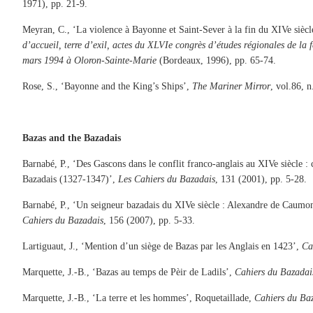
1971), pp. 21-9.
Meyran, C., ‘La violence à Bayonne et Saint-Sever à la fin du XIVe siècl
d’accueil, terre d’exil, actes du XLVIe congrès d’études régionales de la 
mars 1994 à Oloron-Sainte-Marie
(Bordeaux, 1996), pp. 65-74.
Rose, S., ‘Bayonne and the King’s Ships’,
The Mariner Mirror
, vol.86, 
Bazas and the Bazadais
Barnabé, P., ‘Des Gascons dans le conflit franco-anglais au XIVe siècle : 
Bazadais (1327-1347)’,
Les Cahiers du Bazadais
, 131 (2001), pp. 5-28.
Barnabé, P., ‘Un seigneur bazadais du XIVe siècle : Alexandre de Caumont
Cahiers du Bazadais
, 156 (2007), pp. 5-33.
Lartiguaut, J., ‘Mention d’un siège de Bazas par les Anglais en 1423’,
Ca
Marquette, J.-B., ‘Bazas au temps de Pèir de Ladils’,
Cahiers du Bazadai
Marquette, J.-B., ‘La terre et les hommes’, Roquetaillade,
Cahiers du Ba