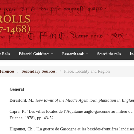
e Rolls
Editorial Guidelines
Research tools
Search the rolls
In
ferences
/
Secondary Sources:
/
Place, Locality and Region
General
Beresford, M.,
New towns of the Middle Ages: town plantation in Engla
Capra, P., ‘Les villes locales de l’Aquitaine anglo-gasconne au milieu du
Etienne, 1978), pp. 43-52.
Higounet, Ch., ‘La guerre de Gascogne et les bastides-frontières landaise