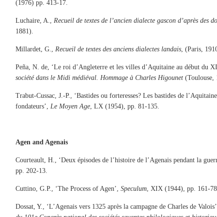
(1976) pp. 413-17.
Luchaire, A.,
Recueil de textes de l’ancien dialecte gascon d’après des d
1881).
Millardet, G.,
Recueil de textes des anciens dialectes landais
, (Paris, 191
Peña, N. de, ‘Le roi d’Angleterre et les villes d’Aquitaine au début du X
société dans le Midi médiéval. Hommage à Charles Higounet
(Toulouse, 
Trabut-Cussac, J.-P., ‘Bastides ou forteresses? Les bastides de l’Aquitaine 
fondateurs’,
Le Moyen Age
, LX (1954), pp. 81-135.
Agen and Agenais
Courteault, H., ‘Deux épisodes de l’histoire de l’Agenais pendant la guer
pp. 202-13.
Cuttino, G.P., ‘The Process of Agen’,
Speculum
, XIX (1944), pp. 161-78
Dossat, Y., ‘L’Agenais vers 1325 après la campagne de Charles de Valois