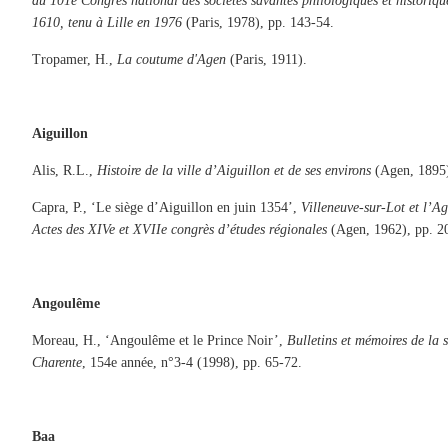
du 101e Congrès national des sociétés savantes philologiques et historique
1610, tenu à Lille en 1976
(Paris, 1978), pp. 143-54.
Tropamer, H.,
La coutume d'Agen
(Paris, 1911).
Aiguillon
Alis, R.L.,
Histoire de la ville d’Aiguillon et de ses environs
(Agen, 1895
Capra, P., ‘Le siège d’Aiguillon en juin 1354’,
Villeneuve-sur-Lot et l’A
Actes des XIVe et XVIIe congrès d’études régionales
(Agen, 1962), pp. 2
Angoulême
Moreau, H., ‘Angoulême et le Prince Noir’,
Bulletins et mémoires de la s
Charente
, 154e année, n°3-4 (1998), pp. 65-72.
Baa