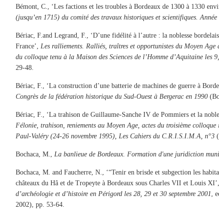
Bémont, C., ‘Les factions et les troubles à Bordeaux de 1300 à 1330 env
(jusqu’en 1715) du comité des travaux historiques et scientifiques. Année
Bériac, F.and Legrand, F., ‘D’une fidélité à l’autre : la noblesse bordelai
France’,
Les ralliements. Ralliés, traîtres et opportunistes du Moyen Ag
du colloque tenu à la Maison des Sciences de l’Homme d’Aquitaine les 9,
29-48.
Bériac, F., ‘La construction d’une batterie de machines de guerre à Bor
Congrès de la fédération historique du Sud-Ouest à Bergerac en 1990
(Bo
Bériac, F., ‘La trahison de Guillaume-Sanche IV de Pommiers et la nobless
Félonie, trahison, reniements au Moyen Age, actes du troisième colloque i
Paul-Valéry (24-26 novembre 1995), Les Cahiers du C.R.I.S.I.M.A, n°3
(
Bochaca, M.,
La banlieue de Bordeaux. Formation d'une juridiction muni
Bochaca, M. and Faucherre, N., ‘“Tenir en brisde et subgection les habitant
châteaux du Hâ et de Tropeyte à Bordeaux sous Charles VII et Louis XI’
d’archéologie et d’histoire en Périgord les 28, 29 et 30 septembre 2001
, 
2002), pp. 53-64.