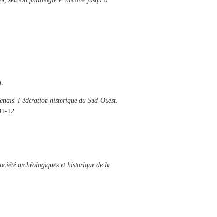
s, section philologie et histoire jusqu’à
).
genais. Fédération historique du Sud-Ouest.
01-12.
ociété archéologiques et historique de la